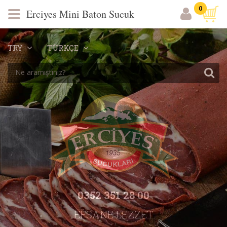
0
Erciyes Mini Baton Sucuk
TRY
TÜRKÇE
0352 351 28 00
EFSANE LEZZET