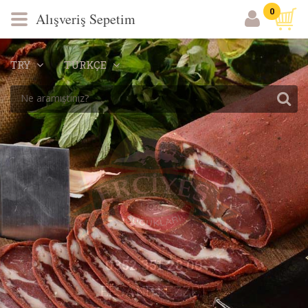
0
Alışveriş Sepetim
TRY
TÜRKÇE
0352 351 28 00
EFSANE LEZZET