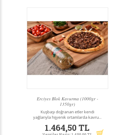
Erciyes Blok Kavurma (1000gr -
1350gr)
Kuşbaşı doğranan etler kendi
yağlarıyla hijyenik ortamlarda kavru...
1.464,50 TL
Vergiler Hariç: 1.450,00 TL