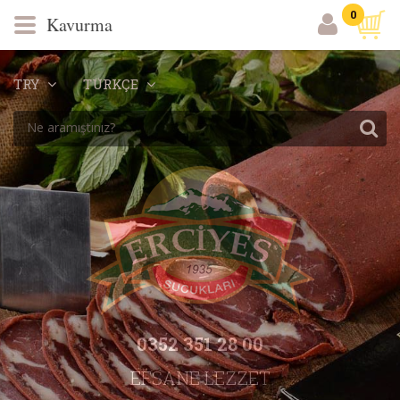
0
Kavurma
TRY
TÜRKÇE
0352 351 28 00
EFSANE LEZZET