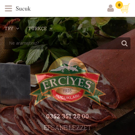
0
Sucuk
TRY
TÜRKÇE
0352 351 28 00
EFSANE LEZZET